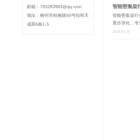
智能密集架
邮箱：783283983@qq.com
地址：柳州市桂柳路50号怡和天
智能密集架行
逐步深化，专
成苑6栋1-5
2024-03-20