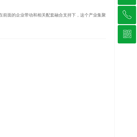
ꂅ
回到顶部
在前面的企业带动和相关配套融合支持下，这个产业集聚
ꀥ
18577273388
微信二维码