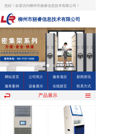
您好！欢迎访问柳州市丽睿信息技术有限公司！
柳州市丽睿信息技术有限公司
网站首页
公司简介
服务项目
新闻资讯
服务案例
设备展示
在线留言
联系方式
产品展示
끀