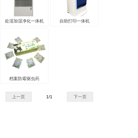
处湿加湿净化一体机
自助打印一体机
档案防霉驱虫药
上一页
1
/
1
下一页